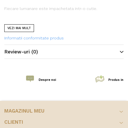
Fiecare lumanare este impachetata intr-o cutie.
VEZI MAI MULT
Daca lumanarea ajunge sparta sau deteriorata din cauza
transportului, produsul va fi inlocuit de catre noi, fara
Informatii conformitate produs
costuri suplimentare.
Review-uri
(0)
Despre noi
Produs in R
MAGAZINUL MEU
CLIENTI