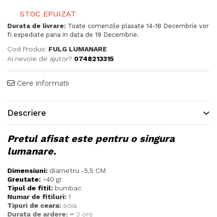
STOC EPUIZAT
Durata de livrare:
Toate comenzile plasate 14-18 Decembrie vor
fi expediate pana in data de 19 Decembrie.
Cod Produs:
FULG LUMANARE
Ai nevoie de ajutor?
0748213315
Cere informatii
Descriere
Pretul afisat este pentru o singura
lumanare.
Dimensiuni:
diametru -5,5 CM
Greutate:
~40 gr
Tipul de fitil:
bumbac
Numar de fitiluri:
1
Tipuri de ceara:
soia
Durata de ardere: ~
3 ore